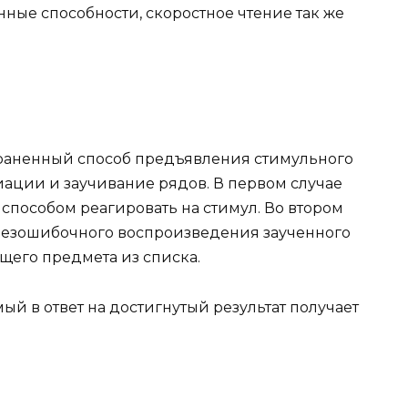
енные способности, скоростное чтение так же
траненный способ предъявления стимульного
иации и заучивание рядов. В первом случае
пособом реагировать на стимул. Во втором
 безошибочного воспроизведения заученного
его предмета из списка.
мый в ответ на достигнутый результат получает