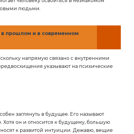
могает человеку освоиться в незнакомом
новыми людьми.
 в прошлом и в современном
оскольку напрямую связано с внутренними
предвосхищения указывают на психические
особен заглянуть в будущее. Его называют
Хотя он и относится к будущему, большую
тносят к развитой интуиции. Дежавю, вещие