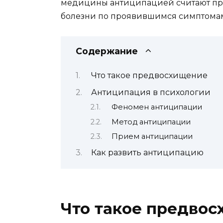
медицины антиципацией считают пр
болезни по проявившимся симптома
Содержание
Что такое предвосхищение
Антиципация в психологии
Феномен антиципации
Метод антиципации
Прием антиципации
Как развить антиципацию
Что такое предво