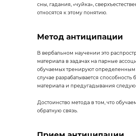
сны, гадания, «чуйка», сверхъестеств
относятся к этому понятию.
Метод антиципации
В вербальном научении это распрос
материала в задачах на парные ассоц
обучаемых тренируют определенным с
случае разрабатывается способность
материала и предугадывания следующ
Достоинство метода в том, что обучае
обратную связь.
Прием антиципации