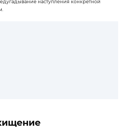
едугадывание наступления конкретной
м.
схищение