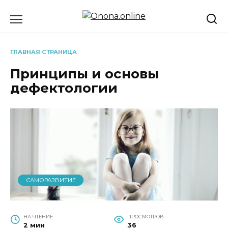
Перейти
к
содержанию
ГЛАВНАЯ СТРАНИЦА
Принципы и основы
дефектологии
САМОРАЗВИТИЕ
НА ЧТЕНИЕ
ПРОСМОТРОВ
2 мин
36