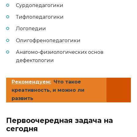
Сурдопедагогики
Тифлопедагогики
Логопедии
Олигофренопедагогики
Анатомо-физиологических основ
дефектологии
Рекомендуем:
Что такое
креативность, и можно ли
развить
Первоочередная задача на
сегодня