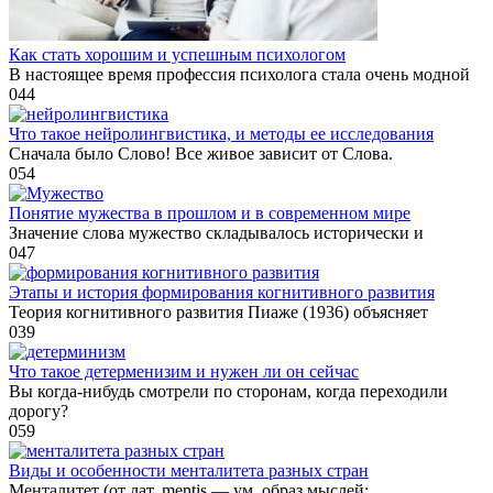
Как стать хорошим и успешным психологом
В настоящее время профессия психолога стала очень модной
0
44
Что такое нейролингвистика, и методы ее исследования
Сначала было Слово! Все живое зависит от Слова.
0
54
Понятие мужества в прошлом и в современном мире
Значение слова мужество складывалось исторически и
0
47
Этапы и история формирования когнитивного развития
Теория когнитивного развития Пиаже (1936) объясняет
0
39
Что такое детерменизим и нужен ли он сейчас
Вы когда-нибудь смотрели по сторонам, когда переходили
дорогу?
0
59
Виды и особенности менталитета разных стран
Менталитет (от лат. mentis — ум, образ мыслей;