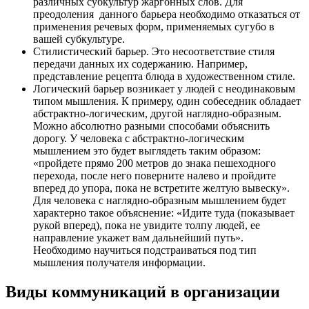
различных субкультур жаргонных слов. Для
преодоления данного барьера необходимо отказаться от
применения речевых форм, применяемых сугубо в
вашей субкультуре.
Стилистический барьер. Это несоответствие стиля
передачи данных их содержанию. Например,
представление рецепта блюда в художественном стиле.
Логический барьер возникает у людей с неодинаковым
типом мышления. К примеру, один собеседник обладает
абстрактно-логическим, другой наглядно-образным.
Можно абсолютно разными способами объяснить
дорогу. У человека с абстрактно-логическим
мышлением это будет выглядеть таким образом:
«пройдете прямо 200 метров до знака пешеходного
перехода, после него поверните налево и пройдите
вперед до упора, пока не встретите желтую вывеску».
Для человека с наглядно-образным мышлением будет
характерно такое объяснение: «Идите туда (показывает
рукой вперед), пока не увидите толпу людей, ее
направление укажет вам дальнейший путь».
Необходимо научиться подстраиваться под тип
мышления получателя информации.
Виды коммуникаций в организации