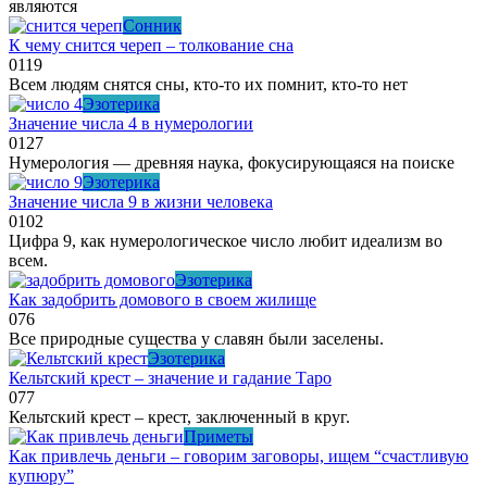
являются
Сонник
К чему снится череп – толкование сна
0
119
Всем людям снятся сны, кто-то их помнит, кто-то нет
Эзотерика
Значение числа 4 в нумерологии
0
127
Нумерология — древняя наука, фокусирующаяся на поиске
Эзотерика
Значение числа 9 в жизни человека
0
102
Цифра 9, как нумерологическое число любит идеализм во
всем.
Эзотерика
Как задобрить домового в своем жилище
0
76
Все природные существа у славян были заселены.
Эзотерика
Кельтский крест – значение и гадание Таро
0
77
Кельтский крест – крест, заключенный в круг.
Приметы
Как привлечь деньги – говорим заговоры, ищем “счастливую
купюру”